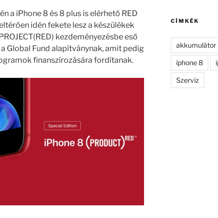
kifejezésre:
dén a iPhone 8 és 8 plus is elérhető RED
CÍMKÉK
 eltérően idén fekete lesz a készülékek
tt PROJECT(RED) kezdeményezésbe eső
akkumulátor
 a Global Fund alapítványnak, amit pedig
gramok finanszírozására fordítanak.
iphone 8
Szerviz