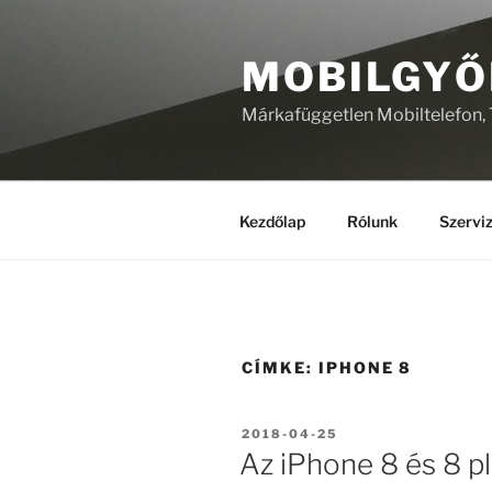
Tartalomhoz
MOBILGYŐ
Márkafüggetlen Mobiltelefon, T
Kezdőlap
Rólunk
Szervi
CÍMKE:
IPHONE 8
BEKÜLDVE:
2018-04-25
Az iPhone 8 és 8 pl