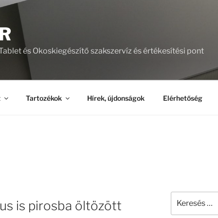
R
ablet és Okoskiegészítő szakszervíz és értékesítési pont
z
Tartozékok
Hírek, újdonságok
Elérhetőség
Keresés
us is pirosba öltözött
a
következő