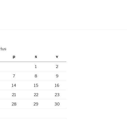
ztus
p
s
v
1
2
7
8
9
14
15
16
21
22
23
28
29
30