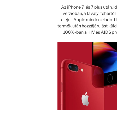
Az iPhone 7 és 7 plus után, i
verzióban, a tavalyi fehértől
eleje. Apple minden elado
termék után hozzájárulást küld
100%-ban a HIV és AIDS pro